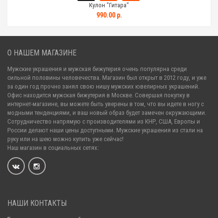
Кулон "Гитара"
990.00 р.
О НАШЕМ МАГАЗИНЕ
Мужские украшения и мужская бижутерия очень популярна среди
сильной половины человечества. Магазин был открыт в 2012 году, и уже
за один год прочно занял свою нишу мужских ювелирных украшений.
Офис находится мужская бижутерия в Москве. Совершая покупку в
интернет-магазине, вы можете быть уверены в том, что вы идете в ногу с
модными тенденциями, и ваш новый образ будет замечен окружающими.
Сотрудничество напрямую с производителями из КНР, США, Европы и
России делают наши цены доступными. Мужские украшения из стали на
руку или на шею можно купить уже сейчас!
Наш магазин в социальных сетях:
НАШИ КОНТАКТЫ