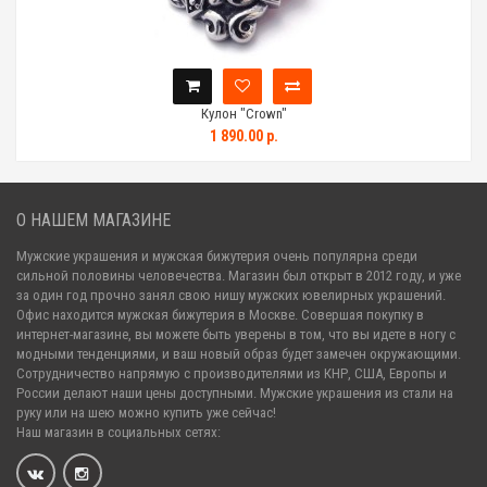
Кулон "Crown"
1 890.00 р.
О НАШЕМ МАГАЗИНЕ
Мужские украшения и мужская бижутерия очень популярна среди
сильной половины человечества. Магазин был открыт в 2012 году, и уже
за один год прочно занял свою нишу мужских ювелирных украшений.
Офис находится мужская бижутерия в Москве. Совершая покупку в
интернет-магазине, вы можете быть уверены в том, что вы идете в ногу с
модными тенденциями, и ваш новый образ будет замечен окружающими.
Сотрудничество напрямую с производителями из КНР, США, Европы и
России делают наши цены доступными. Мужские украшения из стали на
руку или на шею можно купить уже сейчас!
Наш магазин в социальных сетях: