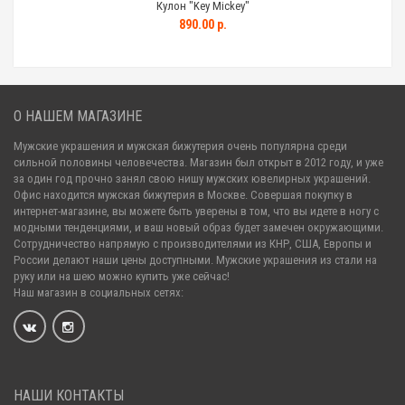
Кулон "Key Mickey"
890.00 р.
О НАШЕМ МАГАЗИНЕ
Мужские украшения и мужская бижутерия очень популярна среди
сильной половины человечества. Магазин был открыт в 2012 году, и уже
за один год прочно занял свою нишу мужских ювелирных украшений.
Офис находится мужская бижутерия в Москве. Совершая покупку в
интернет-магазине, вы можете быть уверены в том, что вы идете в ногу с
модными тенденциями, и ваш новый образ будет замечен окружающими.
Сотрудничество напрямую с производителями из КНР, США, Европы и
России делают наши цены доступными. Мужские украшения из стали на
руку или на шею можно купить уже сейчас!
Наш магазин в социальных сетях:
НАШИ КОНТАКТЫ