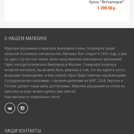
Кулон "Фотоаппарат"
1 290.00 р.
О НАШЕМ МАГАЗИНЕ
Мужские украшения и мужская бижутерия очень популярна среди
сильной половины человечества. Магазин был открыт в 2012 году, и уже
за один год прочно занял свою нишу мужских ювелирных украшений.
Офис находится мужская бижутерия в Москве. Совершая покупку в
интернет-магазине, вы можете быть уверены в том, что вы идете в ногу с
модными тенденциями, и ваш новый образ будет замечен окружающими.
Сотрудничество напрямую с производителями из КНР, США, Европы и
России делают наши цены доступными. Мужские украшения из стали на
руку или на шею можно купить уже сейчас!
Наш магазин в социальных сетях:
НАШИ КОНТАКТЫ