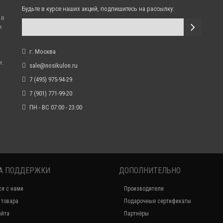
Будьте в курсе наших акций, подпишитесь на рассылку:
 в
х
г. Москва
и.
sale@nosikulon.ru
7 (495) 975-94-29
7 (901) 771-99-20
ПН - ВС 07:00 - 23:00
А ПОДДЕРЖКИ
ДОПОЛНИТЕЛЬНО
ся с нами
Производители
 товара
Подарочные сертификаты
айта
Партнёры