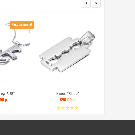
<
>
Рекомендуем!
teyr AUG"
Кулон "Blade"
00 р.
890.00 р.