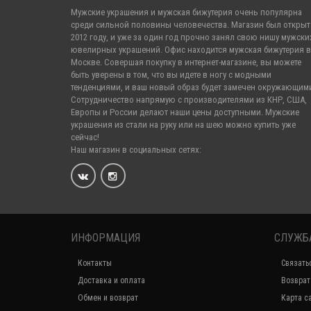
Мужские украшения и мужская бижутерия очень популярна
среди сильной половины человечества. Магазин был открыт
2012 году, и уже за один год прочно занял свою нишу мужски
ювелирных украшений. Офис находится мужская бижутерия в
Москве. Совершая покупку в интернет-магазине, вы можете
быть уверены в том, что вы идете в ногу с модными
тенденциями, и ваш новый образ будет замечен окружающим
Сотрудничество напрямую с производителями из КНР, США,
Европы и России делают наши цены доступными. Мужские
украшения из стали на руку или на шею можно купить уже
сейчас!
Наш магазин в социальных сетях:
ИНФОРМАЦИЯ
СЛУЖБ
Контакты
Связать
Доставка и оплата
Возврат
Обмен и возврат
Карта с