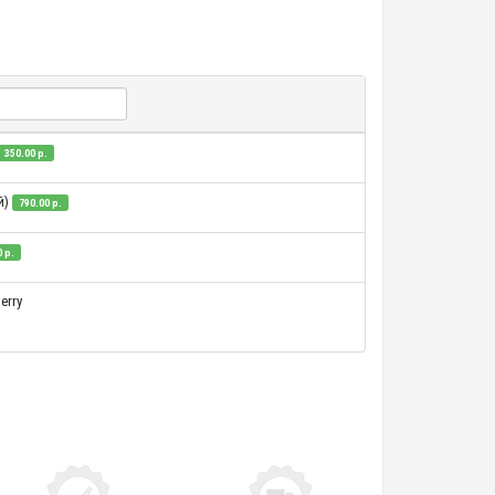
350.00 р.
й)
790.00 р.
 р.
erry