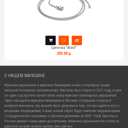
Цепочка "Braid"
290.00 р.
О НАШЕМ МАГАЗИНЕ
Мужские украшения и мужская бижутерия очень популярна среди
сильной половины человечества. Магазин был открыт в 2012 году, и уже
за один год прочно занял свою нишу мужских ювелирных украшений.
Офис находится мужская бижутерия в Москве. Совершая покупку в
интернет-магазине, вы можете быть уверены в том, что вы идете в ногу с
модными тенденциями, и ваш новый образ будет замечен окружающими.
Сотрудничество напрямую с производителями из КНР, США, Европы и
России делают наши цены доступными. Мужские украшения из стали на
руку или на шею можно купить уже сейчас!