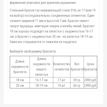
фирменная упаковка для хранения украшения.
Стильный браслет из нержавеющей стали 316L из 17 (или 19
на выбор) последовательно соединенных сегментов. Один
сегмент шириной 11 мм и высотой 7 мм. Браслет имеет
силуэт ящерицы: имитация чешуек и изгибы линий. Браслет
18 см хорошо подойдет на запястье с окружностью 16-17
см, а браслет с окружностью 20 см - на запястье 18-19 см.
Замочек открывается от нажатия на сердечко.
Выберите свой размер браслета
Длина
Длина
окружности
Количество
Вес
Цена
окружности
вашего
сегментов
браслета
браслета
браслета
запястья
18 см
16-17 см
17 шт.
59 гр.
2490 руб.
20 см
18-19 см
19 шт.
66 гр.
2490 руб.