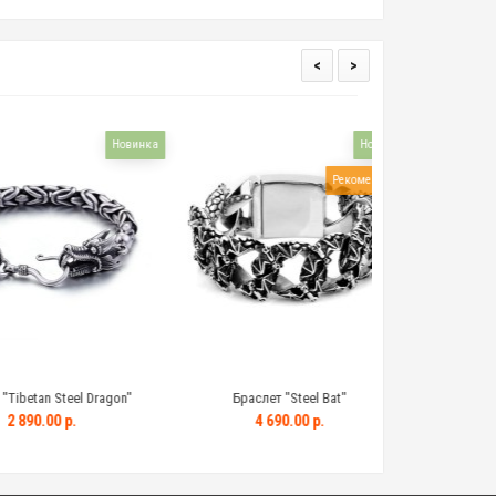
<
>
Новинка
Новинка
Рекомендуем!
an Steel Dragon"
Браслет "Steel Bat"
Браслет "Ti
.00 р.
4 690.00 р.
2 790