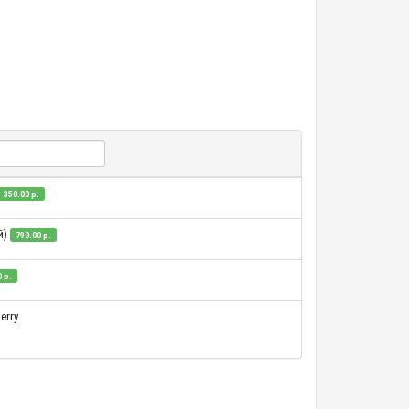
350.00 р.
й)
790.00 р.
 р.
erry