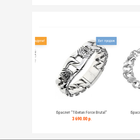
Рекомендуем!
Хит продаж
 "Branch"
Браслет "Tibetan Force Brutal"
Браслет "Ti
.00 р.
3 690.00 р.
1 690