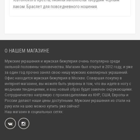
лаком. Браслет для повседневного ношения.
О НАШЕМ МАГАЗИНЕ
Мужские украшения и мужская бижутерия очень популярна среди
сильной половины человечества. Магазин был открыт в 2012 году, и уже
за один год прочно занял свою нишу мужских ювелирных украшений.
Офис находится мужская бижутерия в Москве. Совершая покупку в
интернет-магазине, вы можете быть уверены в том, что вы идете в ногу с
модными тенденциями, и ваш новый образ будет замечен окружающими.
Сотрудничество напрямую с производителями из КНР, США, Европы и
России делают наши цены доступными. Мужские украшения из стали на
руку или на шею можно купить уже сейчас!
Наш магазин в социальных сетях: