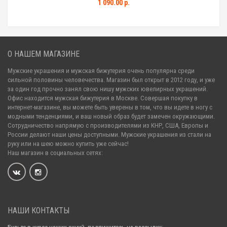
1 090.00 р.
О НАШЕМ МАГАЗИНЕ
Мужские украшения и мужская бижутерия очень популярна среди
сильной половины человечества. Магазин был открыт в 2012 году, и уже
за один год прочно занял свою нишу мужских ювелирных украшений.
Офис находится мужская бижутерия в Москве. Совершая покупку в
интернет-магазине, вы можете быть уверены в том, что вы идете в ногу с
модными тенденциями, и ваш новый образ будет замечен окружающими.
Сотрудничество напрямую с производителями из КНР, США, Европы и
России делают наши цены доступными. Мужские украшения из стали на
руку или на шею можно купить уже сейчас!
Наш магазин в социальных сетях:
НАШИ КОНТАКТЫ