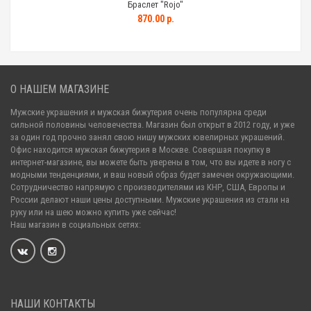
Браслет "Rojo"
870.00 р.
О НАШЕМ МАГАЗИНЕ
Мужские украшения и мужская бижутерия очень популярна среди
сильной половины человечества. Магазин был открыт в 2012 году, и уже
за один год прочно занял свою нишу мужских ювелирных украшений.
Офис находится мужская бижутерия в Москве. Совершая покупку в
интернет-магазине, вы можете быть уверены в том, что вы идете в ногу с
модными тенденциями, и ваш новый образ будет замечен окружающими.
Сотрудничество напрямую с производителями из КНР, США, Европы и
России делают наши цены доступными. Мужские украшения из стали на
руку или на шею можно купить уже сейчас!
Наш магазин в социальных сетях:
НАШИ КОНТАКТЫ