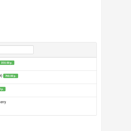
350.00 р.
й)
790.00 р.
 р.
erry