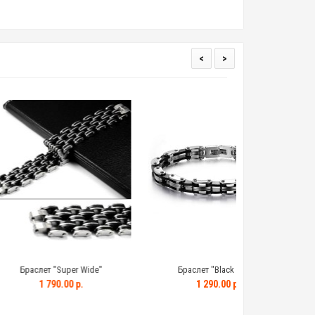
<
>
"Super Wide"
Браслет "Black Plat2"
Брасле
90.00 р.
1 290.00 р.
1 7